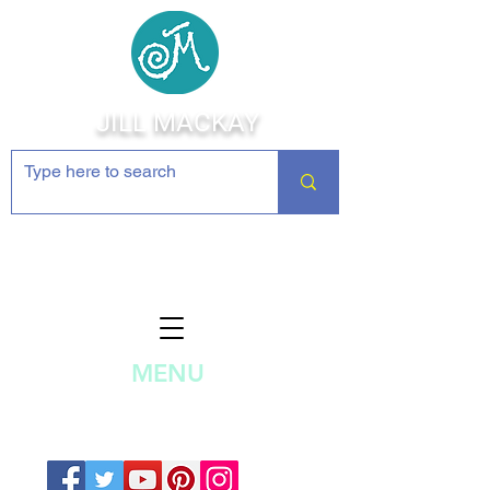
JILL MACKAY
Jewelry Making Supplies and
Inspiration
MENU