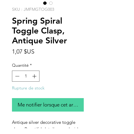
SKU : JMFMGTOG003
Spring Spiral
Toggle Clasp,
Antique Silver
Prix
1,07 $US
Quantité
*
Rupture de stock
Me notifier lorsque cet article est disponible
Antique silver decorative toggle
clasp. Beautiful detail on each side